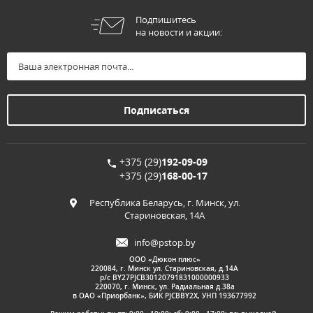
Подпишитесь
на новости и акции:
+375 (29)
192-09-09
+375 (29)
168-00-17
Республика Беларусь, г. Минск, ул.
Стариновская, 14А
info@pstop.by
ООО «Дюкон плюс»
220084, г. Минск ул. Стариновская, д.14А
р/с BY27PJCB30120791831000000933
220070, г. Минск, ул. Радиальная д.38а
в ОАО «Приорбанк», БИК PJCBBY2X, УНП 193677992