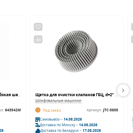
Головка торцевая ударная глубокая шестигранная 3/4", 42 мм KING TONY 643542M
Щетка для очистки клапанов ГБЦ, d=2" (с шлифмашинкой JTC-5815) JTC
Шлифовальные машинки
ул:
643542M
Артикул:
JTC-5805
Под заказ
Самовывоз –
14.08.2026
Доставка по Минску –
14.08.2026
26
Доставка по Беларуси –
17.08.2026