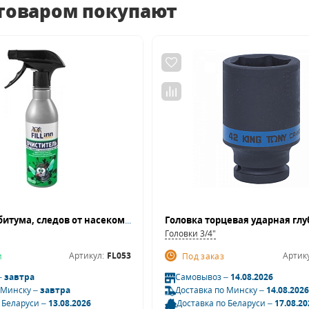
 товаром покупают
Очиститель битума, следов от насекомых и почек липы FL053, 400 мл (спрей)
Головки 3/4"
Артикул:
FL053
Артик
и
Под заказ
–
завтра
Самовывоз –
14.08.2026
 Минску –
завтра
Доставка по Минску –
14.08.2026
 Беларуси –
13.08.2026
Доставка по Беларуси –
17.08.20