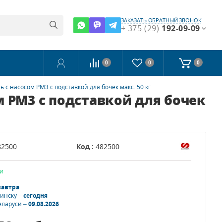
ЗАКАЗАТЬ ОБРАТНЫЙ ЗВОНОК
+ 375 (29)
192-09-09
0
0
0
 насосом PM3 с подставкой для бочек макс. 50 кг
 PM3 с подставкой для бочек
82500
Код :
482500
и
завтра
Минску –
сегодня
еларуси –
09.08.2026