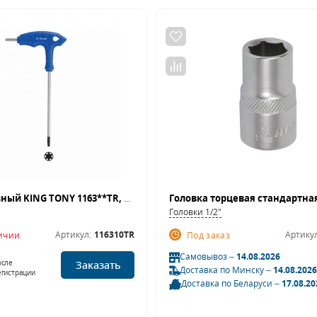
Ключ Г-образный KING TONY 1163**TR, Torx, Т10-50
Головки 1/2"
Артикул:
116310TR
Артикул
личии
Под заказ
Самовывоз –
14.08.2026
осле
Заказать
Доставка по Минску –
14.08.2026
егистрации
Доставка по Беларуси –
17.08.20