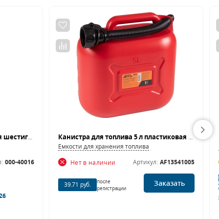
Головка торцевая стандартная шестигранная 1/2", 16 мм МАСТАК 000-40016
Канистра для топлива 5 л пластиковая AFFIX AF13541005
Емкости для хранения топлива
:
000-40016
Артикул:
AF13541005
Нет в наличии
после
Заказать
39.71 руб.
регистрации
26