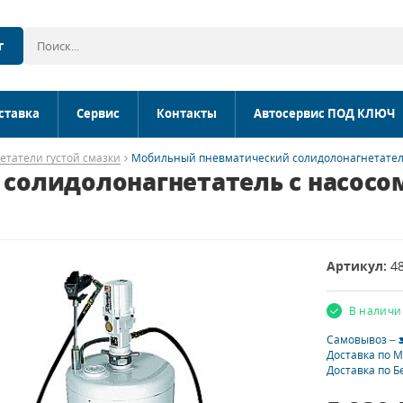
г
ставка
Сервис
Контакты
Автосервис ПОД КЛЮЧ
етатели густой смазки
Мобильный пневматический солидолонагнетатель с
олидолонагнетатель с насосом
Артикул:
4
В наличи
Самовывоз –
Доставка по 
Доставка по Б