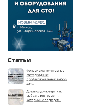
Статьи
Фонари аккумуляторные
светодиодные:
профессиональный выбор
для...
Дрель-шуруповерт: как
выбрать инструмент,
который не подведет!...