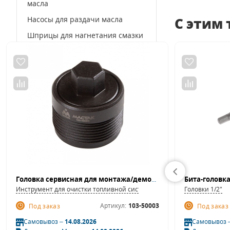
масла
Насосы для раздачи масла
С этим
Шприцы для нагнетания смазки
Нагнетатели густой смазки
Замена тормозной жидкости
Шланги топливные
Воронки
Щупы
Насосы для перекачки топлива
Масленки для машинного масла
Аксессуары для оборудования
по замене масла
Головка сервисная для монтажа/демонтажа насоса высокого давления BMW МАСТАК 103-50003
Счетчики контроля и учета
Инструмент для очистки топливной системы
Головки 1/2"
топлива
Артикул:
103-50003
Под заказ
Под заказ
Самовывоз –
14.08.2026
Самовывоз 
Окрасочное оборудование