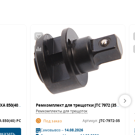
Шкаф архивный со стеклом ШХА 850(40) РС
Ремкомплект для трещотки JTC 7972 (35) привод JTC 7972-35
Ремкомплекты для трещоток
 850(40) РС
Артикул:
JTC-7972-35
Под заказ
Самовывоз –
14.08.2026
аказать