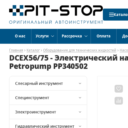
Катало
О нас
Услуги
Рассрочка
Оплата
До
Главная
Каталог
Оборудование для технических жидкостей
Насо
DCEX56/75 - Электрический н
Petropump PP340502
Слесарный инструмент
Специнструмент
Электроинструмент
Гидравлический инструмент