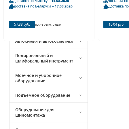
Доставка по Минску –
14.08.2026
Доставка по
Доставка по Беларуси –
17.08.2026
Доставка по
Кузовной ремонт
57.88 руб.
10.04 руб.
после регистрации
Компрессорное оборудование
Автохимия и автокосметика
Полировальный и
шлифовальный инструмент
Моечное и уборочное
оборудование
Подъемное оборудование
Оборудование для
шиномонтажа