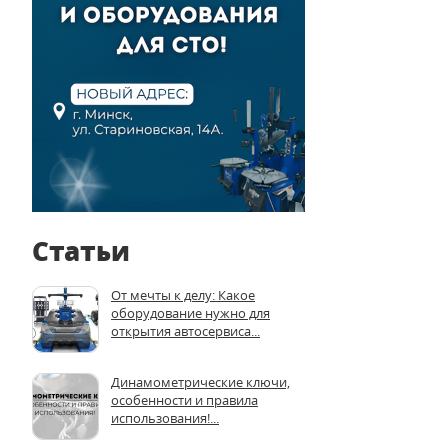
Статьи
От мечты к делу: Какое
оборудование нужно для
открытия автосервиса...
Динамометрические ключи,
особенности и правила
использования!...