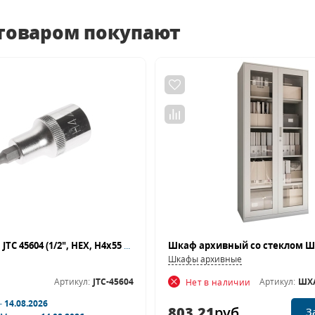
 товаром покупают
Бита-головка JTC 45604 (1/2", HEX, H4х55 мм)
Шкафы архивные
Артикул:
JTC-45604
Артикул:
ШХА
Нет в наличии
–
14.08.2026
803.21
руб.
З