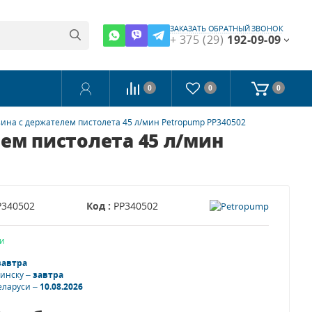
ЗАКАЗАТЬ ОБРАТНЫЙ ЗВОНОК
+ 375 (29)
192-09-09
0
0
0
зина с держателем пистолета 45 л/мин Petropump PP340502
лем пистолета 45 л/мин
P340502
Код :
PP340502
и
завтра
Минску –
завтра
еларуси –
10.08.2026