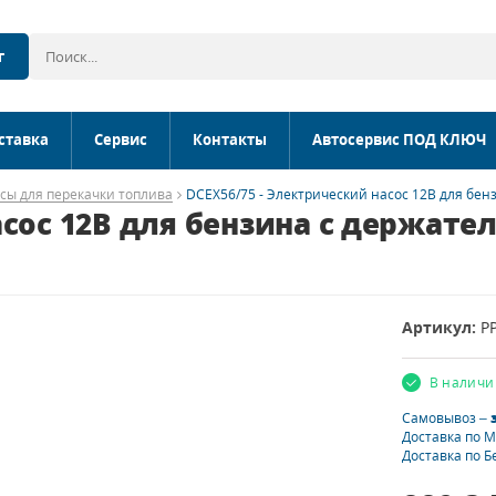
г
ставка
Сервис
Контакты
Автосервис ПОД КЛЮЧ
сы для перекачки топлива
DCEX56/75 - Электрический насос 12В для бен
асос 12В для бензина с держате
Артикул:
P
В наличи
Самовывоз –
Доставка по 
Доставка по Б