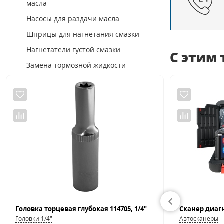
масла
Насосы для раздачи масла
Шприцы для нагнетания смазки
Нагнетатели густой смазки
С этим
Замена тормозной жидкости
Шланги топливные
Воронки
Щупы
Насосы для перекачки топлива
Масленки для машинного масла
Аксессуары для оборудования
по замене масла
Счетчики контроля и учета
топлива
Головка торцевая глубокая 114705, 1/4"DR, внешний TORX®, E5
Головки 1/4"
Автосканеры
Окрасочное оборудование