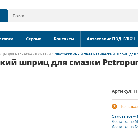
г
ставка
Сервис
Контакты
Автосервис ПОД КЛЮЧ
цы для нагнетания смазки
Двухрежимный пневматический шприц для сма
й шприц для смазки Petropump 
Артикул:
P
Под зака
Самовывоз –
Доставка по 
Доставка по Б