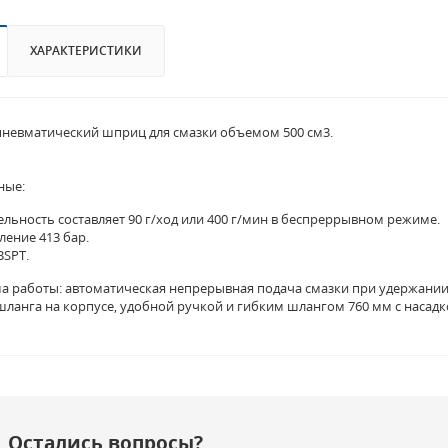
ХАРАКТЕРИСТИКИ
невматический шприц для смазки объемом 500 см3.
ные:
льность составляет 90 г/ход или 400 г/мин в беспреррывном режиме.
ление 413 бар.
BSPT.
а работы: автоматическая непрерывная подача смазки при удержании
шланга на корпусе, удобной ручкой и гибким шлангом 760 мм с насадк
Остались вопросы?