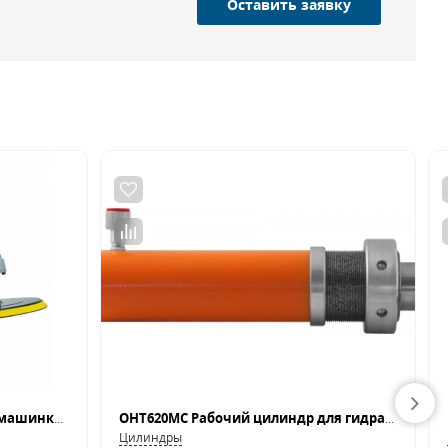
Оставить заявку
Полировальная ротационная машинка MAXXT R7183-180
OHT620MC Рабочий цилиндр для гидравлического пресса ОНТ620М
Цилиндры