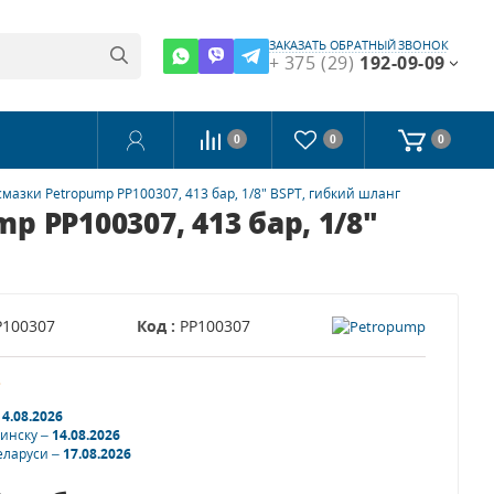
ЗАКАЗАТЬ ОБРАТНЫЙ ЗВОНОК
+ 375 (29)
192-09-09
0
0
0
зки Petropump PP100307, 413 бар, 1/8" BSPT, гибкий шланг
PP100307, 413 бар, 1/8"
P100307
Код :
PP100307
з
14.08.2026
Минску –
14.08.2026
еларуси –
17.08.2026