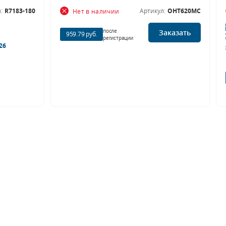
:
R7183-180
Артикул:
OHT620MC
Нет в наличии
после
Заказать
959.79 руб.
регистрации
26