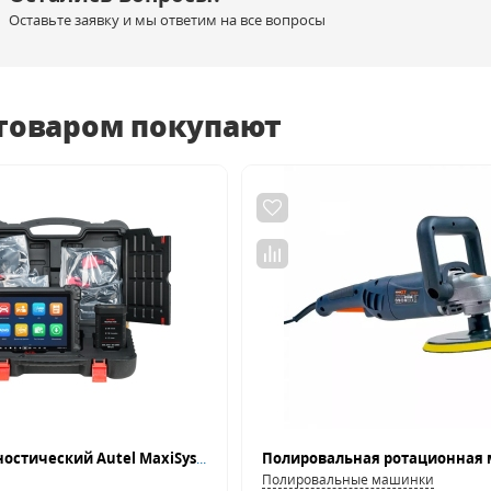
Оставьте заявку и мы ответим на все вопросы
 товаром покупают
Сканер диагностический Autel MaxiSys MS909S2, J2534, DoIP, D-PDU
Полировальные машинки