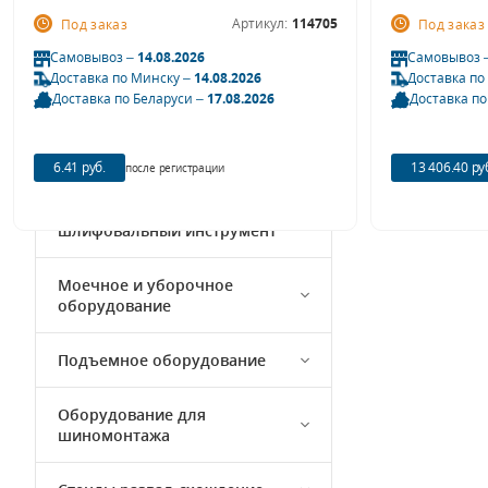
Артикул:
114705
Под заказ
Под заказ
Кузовной ремонт
Самовывоз –
14.08.2026
Самовывоз 
Доставка по Минску –
14.08.2026
Доставка по
Доставка по Беларуси –
17.08.2026
Доставка по
Компрессорное оборудование
Автохимия и автокосметика
6.41 руб.
13 406.40 ру
после регистрации
Полировальный и
шлифовальный инструмент
Моечное и уборочное
оборудование
Подъемное оборудование
Оборудование для
шиномонтажа