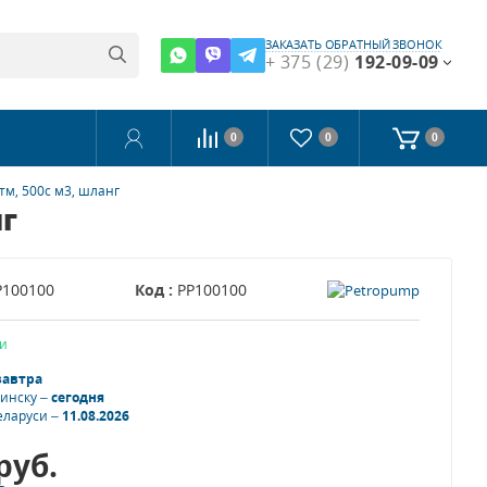
ЗАКАЗАТЬ ОБРАТНЫЙ ЗВОНОК
+ 375 (29)
192-09-09
0
0
0
м, 500с м3, шланг
нг
P100100
Код :
PP100100
и
завтра
Минску –
сегодня
еларуси –
11.08.2026
руб.