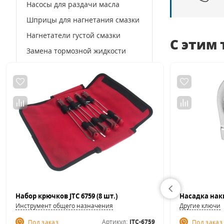
Насосы для раздачи масла
Шприцы для нагнетания смазки
Нагнетатели густой смазки
С этим
Замена тормозной жидкости
Шланги топливные
Воронки
Щупы
Насосы для перекачки топлива
Масленки для машинного масла
Аксессуары для оборудования
по замене масла
Счетчики контроля и учета
топлива
Набор крючков JTC 6759 (8 шт.)
Окрасочное оборудование
Инструмент общего назначения
Другие ключи
Артикул:
JTC-6759
Под заказ
Под заказ