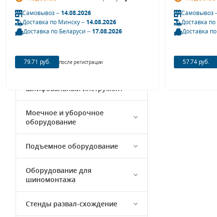
Кузовной ремонт
Самовывоз –
14.08.2026
Самовывоз 
Доставка по Минску –
14.08.2026
Доставка по
Компрессорное оборудование
Доставка по Беларуси –
17.08.2026
Доставка по
Автохимия и автокосметика
79.71 руб.
57.74 руб.
после регистрации
Полировальный и
шлифовальный инструмент
Моечное и уборочное
оборудование
Подъемное оборудование
Оборудование для
шиномонтажа
Стенды развал-схождение