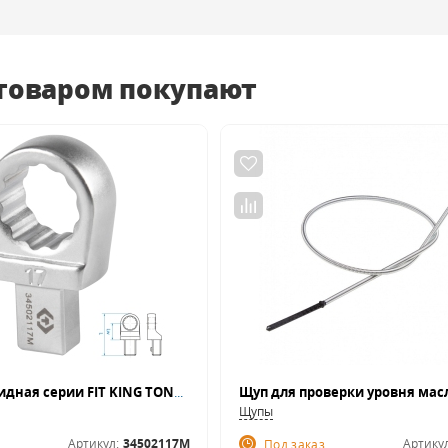
 товаром покупают
Насадка накидная серии FIT KING TONY 34502117M (17 мм, 9х12 мм)
Щупы
Артикул:
34502117M
Артикул
Под заказ