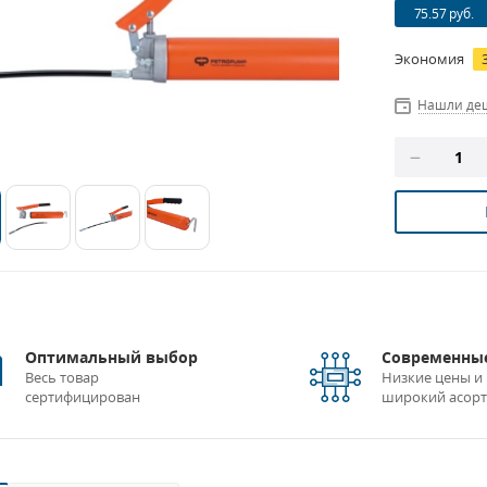
75.57 руб.
Экономия
Нашли де
Оптимальный выбор
Современные
Весь товар
Низкие цены и
сертифицирован
широкий асор