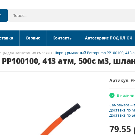
г
ставка
Сервис
Контакты
Автосервис ПОД КЛЮЧ
цы для нагнетания смазки
Шприц рычажный Petropump PP100100, 413 ат
100100, 413 атм, 500с м3, шла
Артикул:
P
В наличи
Самовывоз –
Доставка по 
Доставка по Б
79.55