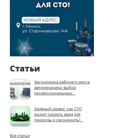
Статьи
Эргономика рабочего места
автомеханика: выбор
профессиональных...
Зелёный сервис: как СТО
может снизить вред для
природы и сэкономить!...
Все статьи