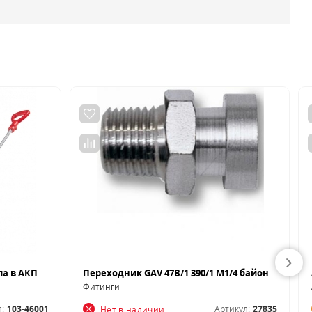
Щуп для проверки уровня масла в АКПП Mercedes (722.7) МАСТАК 103-46001
Переходник GAV 47B/1 390/1 М1/4 байонет
Фитинги
:
103-46001
Артикул:
27835
Нет в наличии