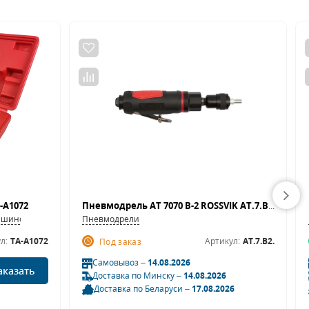
-A1072
Пневмодрель АТ 7070 В-2 ROSSVIK AT.7.B2. (2500 об/мин, быстросъемный патрон)
я шиномонтажных станков
Пневмодрели
л:
TA-A1072
Артикул:
AT.7.B2.
Под заказ
Самовывоз –
14.08.2026
аказать
Доставка по Минску –
14.08.2026
Доставка по Беларуси –
17.08.2026