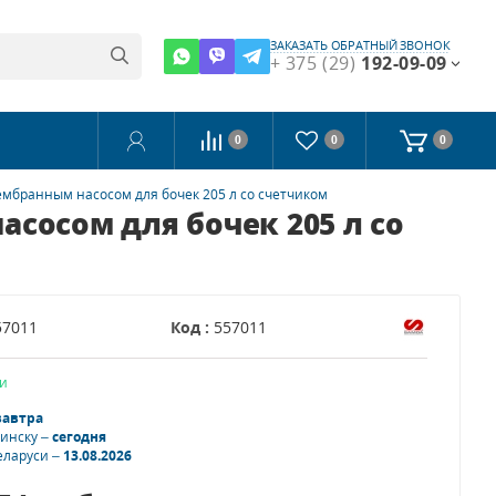
ЗАКАЗАТЬ ОБРАТНЫЙ ЗВОНОК
+ 375 (29)
192-09-09
0
0
0
мбранным насосом для бочек 205 л со счетчиком
сосом для бочек 205 л со
57011
Код :
557011
и
завтра
Минску –
сегодня
еларуси –
13.08.2026