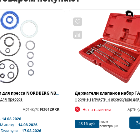
Ремкомплект для пресса NORDBERG N3612
Держатели клапанов набор TA
для прессов
Прочие запчасти и аксессуары дл
Артикул:
N3612#RK
Артику
Нет в наличии
–
14.08.2026
после
З
48.16 руб.
 Минску –
14.08.2026
регистрации
 Беларуси –
17.08.2026