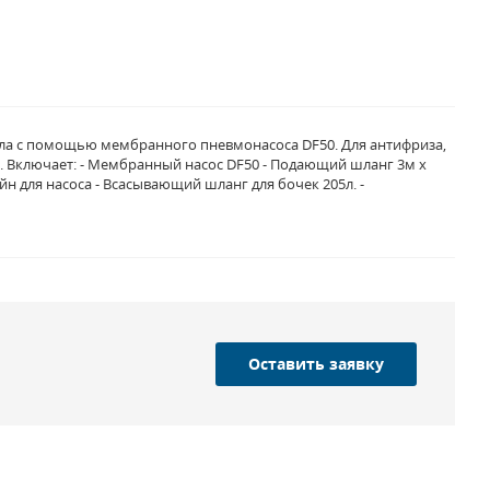
кла с помощью мембранного пневмонасоса DF50. Для антифриза,
. Включает: - Мембранный насос DF50 - Подающий шланг 3м х
ейн для насоса - Всасывающий шланг для бочек 205л. -
Оставить заявку