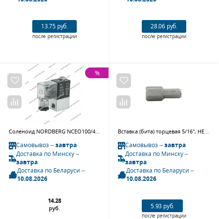
13.75 руб.
28.06 руб.
после регистрации
после регистрации
%
Соленоид NORDBERG NCEO100/400#SOL для NCEO100/400
Вставка (бита) торцевая 5/16", HEX, 12 мм, L = 32 мм KING TONY 183212H
Самовывоз –
завтра
Самовывоз –
завтра
Доставка по Минску –
Доставка по Минску –
завтра
завтра
Доставка по Беларуси –
Доставка по Беларуси –
10.08.2026
10.08.2026
14.28
5.93 руб.
руб.
после регистрации