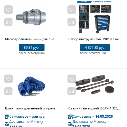
Маслодобавитель мини для пневмосистемы резьба 3/8''(аллюминий) Sumake SA-3330A
Набор инструментов UNION в чёрной тележке 173 предмета KING TONY 9G35-000MR
39.34 руб.
4 397.38 руб.
после регистрации
после регистрации
Шланг полиуретановый спиральный Garage 8910720 (6.5/10 мм, 10 м)
Съемник шкворней (SCANIA 320,340,360) JTC
Самовывоз –
завтра
Самовывоз –
14.08.2026
Доставка по Минску –
Доставка по Минску –
завтра
14.08.2026