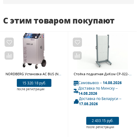
С этим товаром покупают
NORDBERG Установка AC BUS (NF40) автомат для заправки кондиционеров автобусов
Стойка подкатная ДиКом СР-022-02 ESD
Самовывоз –
14.08.2026
15 320.18 руб.
Доставка по Минску –
после регистрации
14.08.2026
Доставка по Беларуси –
17.08.2026
2 433.15 руб.
после регистрации