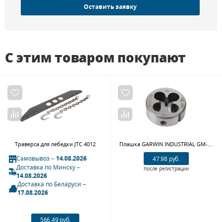
Оставить заявку
С этим товаром покупают
Плашка GARWIN INDUSTRIAL GM-DC12175 (M 12x1,75, HSS, DIN 223, 6g, 38x14 мм)
Траверса для лебедки JTC 4012
Самовывоз –
14.08.2026
47.98 руб.
Доставка по Минску –
после регистрации
14.08.2026
Доставка по Беларуси –
17.08.2026
566.49 руб.