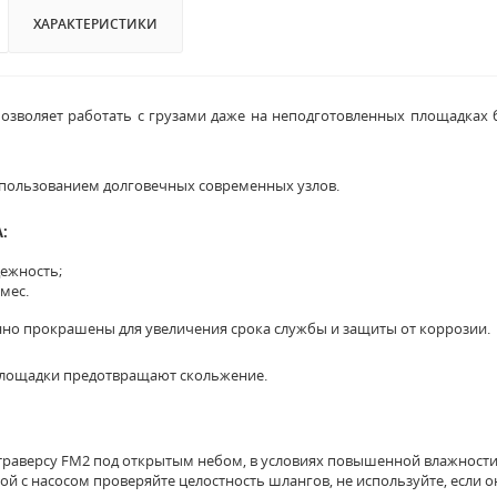
ХАРАКТЕРИСТИКИ
озволяет работать с грузами даже на неподготовленных площадках 
спользованием долговечных современных узлов.
:
ежность;
мес.
нно прокрашены для увеличения срока службы и защиты от коррозии.
лощадки предотвращают скольжение.
траверсу FM2 под открытым небом, в условиях повышенной влажности
ой с насосом проверяйте целостность шлангов, не используйте, если 