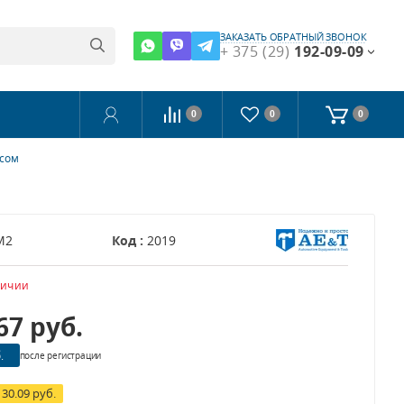
ЗАКАЗАТЬ ОБРАТНЫЙ ЗВОНОК
+ 375 (29)
192-09-09
0
0
0
осом
M2
Код :
2019
личии
.67
руб.
.
после регистрации
130.09 руб.