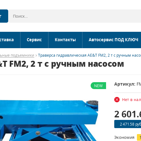
г
ставка
Сервис
Контакты
Автосервис ПОД КЛЮЧ
льные подъемники
Траверса гидравлическая AE&T FM2, 2 т с ручным нас
T FM2, 2 т с ручным насосом
Артикул:
F
NEW
Нет в на
2 601
2 471.58 руб
Экономия