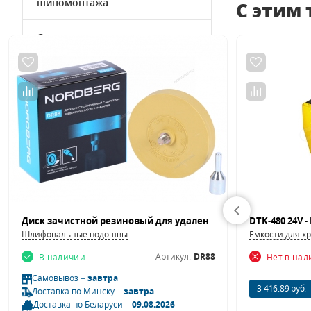
шиномонтажа
С этим
Стенды развал-схождение
Подборки инструмента
Товары на акции
Программное обеспечение для
СТО
Оборудование для работы с
деталями автомобиля
Диск зачистной резиновый для удаления скотча и остатков клея NORDBERG DR88 (88 мм, с адаптером)
Шлифовальные подошвы
Емкости для х
Артикул:
DR88
В наличии
Нет в на
Самовывоз –
завтра
3 416.89 руб.
Доставка по Минску –
завтра
Доставка по Беларуси –
09.08.2026