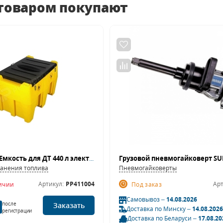
 товаром покупают
DTK-480 24V - Емкость для ДТ 440 л электронасос 24В электронный счетчик пистолет-автомат Petropump PP411004
ранения топлива
Пневмогайковерты
Артикул:
PP411004
Арт
личии
Под заказ
Самовывоз –
14.08.2026
после
Заказать
Доставка по Минску –
14.08.2026
регистрации
Доставка по Беларуси –
17.08.20