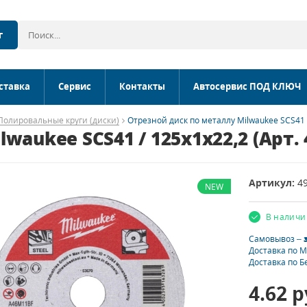
г
ставка
Сервис
Контакты
Автосервис ПОД КЛЮЧ
Полировальные круги (диски)
Отрезной диск по металлу Milwaukee SCS41 /
aukee SCS41 / 125х1х22,2 (Арт. 
Артикул:
4
NEW
В наличи
Самовывоз –
Доставка по 
Доставка по Б
4.62
р