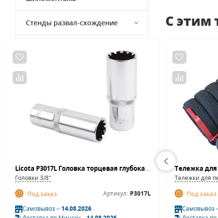
С этим
Стенды развал-схождение
Подборки инструмента
Товары на акции
Программное обеспечение для
СТО
Оборудование для работы с
деталями автомобиля
Licota P3017L Головка торцевая глубокая spline 3/8" 17 мм
Головки 3/8"
Тележки для 
Артикул:
P3017L
Под заказ
Под заказ
Самовывоз –
14.08.2026
Самовывоз 
Доставка по Минску –
14.08.2026
Доставка по