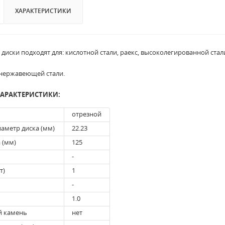
ХАРАКТЕРИСТИКИ
диски подходят для: кислотной стали, раекс, высоколегированной стал
 нержавеющей стали.
ХАРАКТЕРИСТИКИ:
отрезной
аметр диска (мм)
22.23
 (мм)
125
-
т)
1
-
1.0
й камень
нет