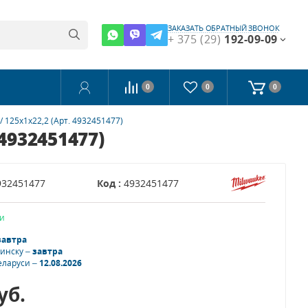
ЗАКАЗАТЬ ОБРАТНЫЙ ЗВОНОК
+ 375 (29)
192-09-09
0
0
0
 125х1х22,2 (Арт. 4932451477)
4932451477)
932451477
Код :
4932451477
и
завтра
Минску –
завтра
еларуси –
12.08.2026
уб.