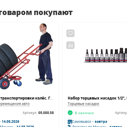
 товаром покупают
Тележка для транспортировки колёс. Грузоподъемность 150 кг.
перемещения авто
Торцевые насадки
Артикул:
05.088.58
Артику
В наличии
–
14.08.2026
Самовывоз –
завтра
 Минску –
14.08.2026
Доставка по Минску –
завтра