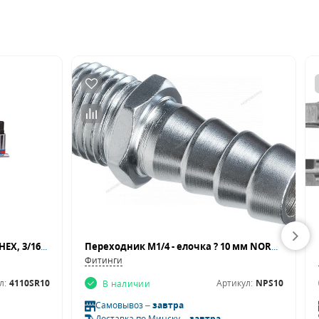
Набор торцевых насадок 1/2", HEX, 3/16"-5/8", 9 предметов KING TONY 4110SR10
Переходник M1/4 - елочка ? 10 мм NORDBERG NPS10"
Фитинги
л:
4110SR10
Артикул:
NPS10
В наличии
Самовывоз –
завтра
Доставка по Минску –
завтра