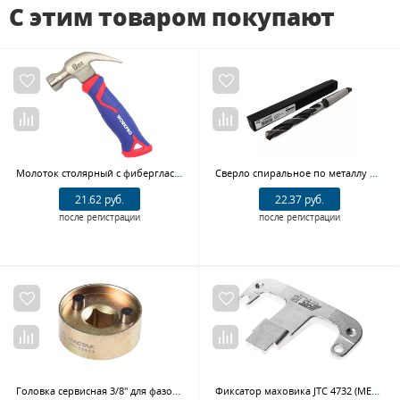
С этим товаром покупают
Молоток столярный с фиберглассовой рукояткой 225гр короткий WP241008 WORKPRO
Сверло спиральное по металлу GARWIN INDUSTRIAL 101608-13,5 (13,5 мм, DIN 345, HSS, 5xD, 118°, KM1, тип N)
21.62 руб.
22.37 руб.
после регистрации
после регистрации
Головка сервисная 3/8" для фазорегулятора VAG T10352/1 МАСТАК 103-23003
Фиксатор маховика JTC 4732 (MERCEDES М102)