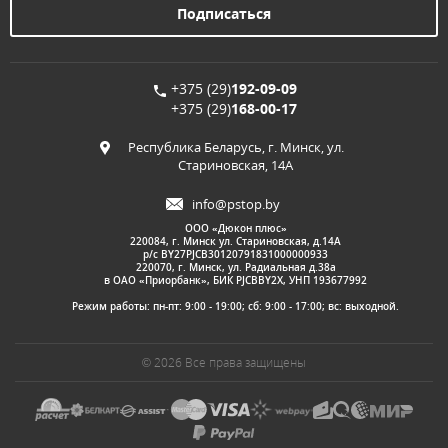
+375 (29)
192-09-09
+375 (29)
168-00-17
Республика Беларусь, г. Минск, ул.
Стариновская, 14А
info@pstop.by
ООО «Дюкон плюс»
220084, г. Минск ул. Стариновская, д.14А
р/с BY27PJCB30120791831000000933
220070, г. Минск, ул. Радиальная д.38а
в ОАО «Приорбанк», БИК PJCBBY2X, УНП 193677992
Режим работы: пн-пт: 9:00 - 19:00; сб: 9:00 - 17:00; вс: выходной.
© 2026 Все права защищены