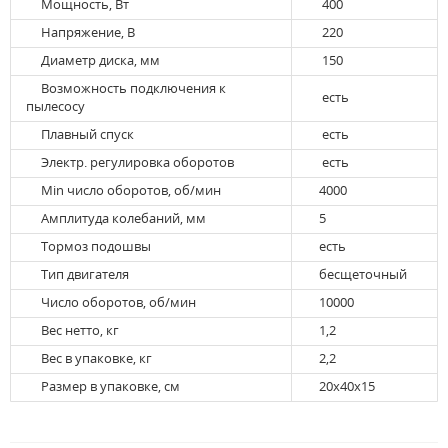
Мощность, Вт
400
Напряжение, В
220
Диаметр диска, мм
150
Возможность подключения к
есть
пылесосу
Плавный спуск
есть
Электр. регулировка оборотов
есть
Min число оборотов, об/мин
4000
Амплитуда колебаний, мм
5
Тормоз подошвы
есть
Тип двигателя
бесщеточный
Число оборотов, об/мин
10000
Вес нетто, кг
1,2
Вес в упаковке, кг
2,2
Размер в упаковке, см
20х40х15