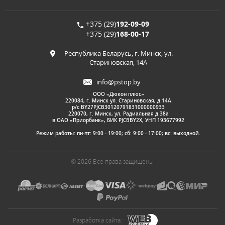
+375 (29)
192-09-09
+375 (29)
168-00-17
Республика Беларусь, г. Минск, ул.
Стариновская, 14А
info@pstop.by
ООО «Дюкон плюс»
220084, г. Минск ул. Стариновская, д.14А
р/с BY27PJCB30120791831000000933
220070, г. Минск, ул. Радиальная д.38а
в ОАО «Приорбанк», БИК PJCBBY2X, УНП 193677992
Режим работы: пн-пт: 9:00 - 19:00; сб: 9:00 - 17:00; вс: выходной.
© 2026 Все права защищены
Разработка сайта: