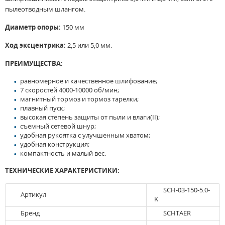
пылеотводным шлангом.
Диаметр опоры:
150 мм
Ход эксцентрика:
2,5 или 5,0 мм.
ПРЕИМУЩЕСТВА:
равномерное и качественное шлифование;
7 скоростей 4000-10000 об/мин;
магнитный тормоз и тормоз тарелки;
плавный пуск;
высокая степень защиты от пыли и влаги(II);
съемный сетевой шнур;
удобная рукоятка с улучшенным хватом;
удобная конструкция;
компактность и малый вес.
ТЕХНИЧЕСКИЕ ХАРАКТЕРИСТИКИ:
SCH-03-150-5.0-
Артикул
K
Бренд
SCHTAER