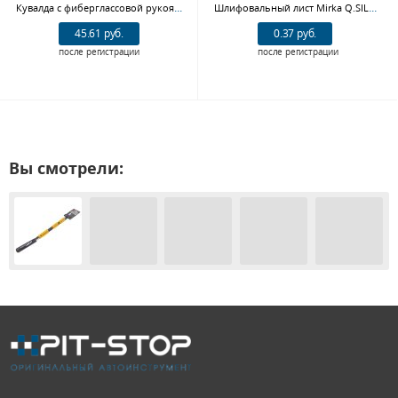
Кувалда с фиберглассовой рукояткой 1500гр WP241032 WORKPRO
Шлифовальный лист Mirka Q.SILVER 3667409925, 70x125 мм, Р240
45.61 руб.
0.37 руб.
после регистрации
после регистрации
Вы смотрели: