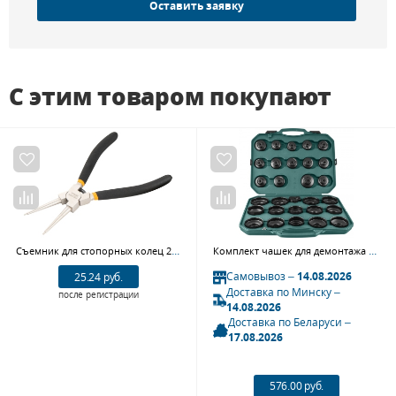
Оставить заявку
С этим товаром покупают
Съемник для стопорных колец 225 мм прямые сжатие TOLSEN TT10078S
Комплект чашек для демонтажа масляных фильтров JONNESWAY AI050004A 65-120 мм, 30 предметов
Самовывоз –
14.08.2026
25.24 руб.
Доставка по Минску –
после регистрации
14.08.2026
Доставка по Беларуси –
17.08.2026
576.00 руб.