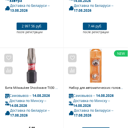
завтра
14.08.2026
Доставка по Беларуси –
Доставка по Беларуси –
13.08.2026
17.08.2026
2 997.56 руб.
7.44 руб.
после регистрации
после регистрации
NEW
Бита Milwaukee Shockwave TX30 25мм 2шт (4932430885)
Набор для автоматических головок Walcom 3753.07, MATIK GEO 4 (распыляющая головка, сопло, игла) сопло: 0,7 мм
Самовывоз –
14.08.2026
Самовывоз –
14.08.2026
Доставка по Минску –
Доставка по Минску –
14.08.2026
14.08.2026
Доставка по Беларуси –
Доставка по Беларуси –
17.08.2026
17.08.2026