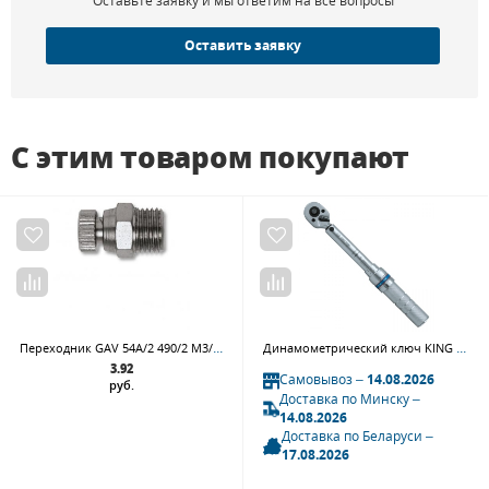
Оставьте заявку и мы ответим на все вопросы
Оставить заявку
С этим товаром покупают
Переходник GAV 54А/2 490/2 М3/8 сливной кран
Динамометрический ключ KING TONY 3436C-1DF, серии "COMPACT", 3/8", 3-15 Нм, футляр
3.92
Самовывоз –
14.08.2026
руб.
Доставка по Минску –
14.08.2026
Доставка по Беларуси –
17.08.2026