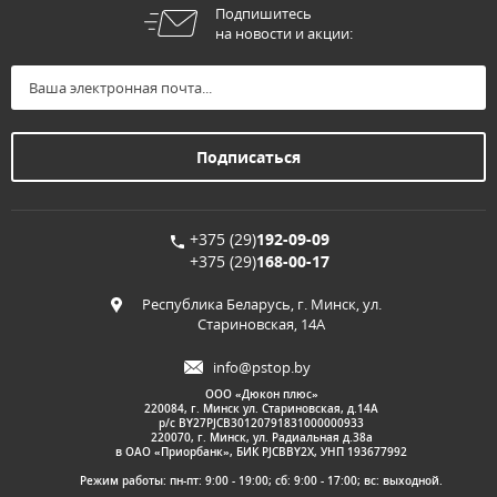
Подпишитесь
на новости и акции:
+375 (29)
192-09-09
+375 (29)
168-00-17
Республика Беларусь, г. Минск, ул.
Стариновская, 14А
info@pstop.by
ООО «Дюкон плюс»
220084, г. Минск ул. Стариновская, д.14А
р/с BY27PJCB30120791831000000933
220070, г. Минск, ул. Радиальная д.38а
в ОАО «Приорбанк», БИК PJCBBY2X, УНП 193677992
Режим работы: пн-пт: 9:00 - 19:00; сб: 9:00 - 17:00; вс: выходной.