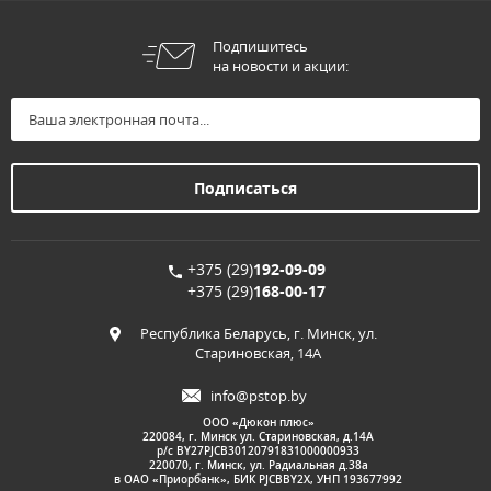
Подпишитесь
на новости и акции:
+375 (29)
192-09-09
+375 (29)
168-00-17
Республика Беларусь, г. Минск, ул.
Стариновская, 14А
info@pstop.by
ООО «Дюкон плюс»
220084, г. Минск ул. Стариновская, д.14А
р/с BY27PJCB30120791831000000933
220070, г. Минск, ул. Радиальная д.38а
в ОАО «Приорбанк», БИК PJCBBY2X, УНП 193677992