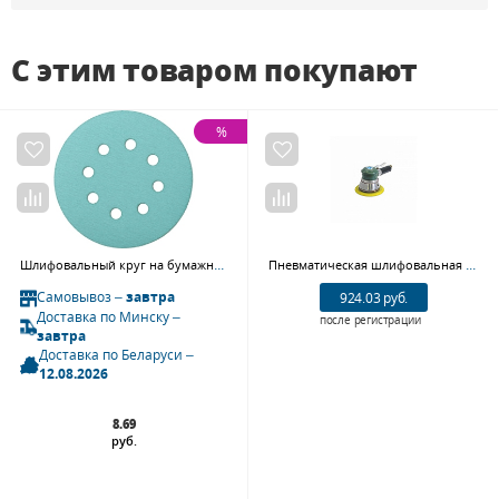
С этим товаром покупают
%
Шлифовальный круг на бумажной основе 125 мм GRIP P80 8 отв 10 шт Sandwox 137 Green ALO 137.125.080.08-10
Пневматическая шлифовальная машинка Sumake ST-7723
Самовывоз –
завтра
924.03 руб.
Доставка по Минску –
после регистрации
завтра
Доставка по Беларуси –
12.08.2026
8.69
руб.