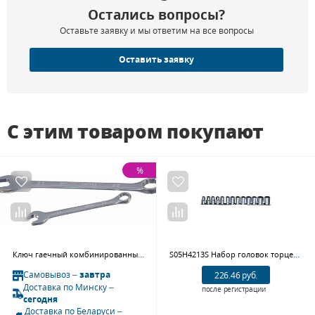
Остались вопросы?
Оставьте заявку и мы ответим на все вопросы
Оставить заявку
С этим товаром покупают
%
Ключ гаечный комбинированный 030006 , 6 мм
S05H4213S Набор головок торцевых 12-гранных MAXI-DRIVE 1/2"DR на держателе, SAE 3/8--1-1/8", 13 предметов
Самовывоз –
завтра
226.46 руб.
Доставка по Минску –
после регистрации
сегодня
Доставка по Беларуси –