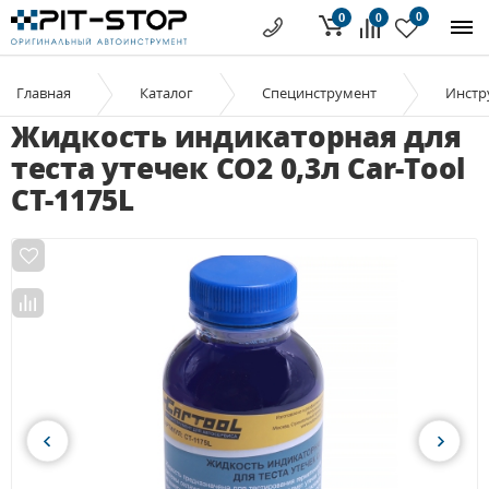
0
0
0
Главная
Каталог
Специнструмент
Инстр
Жидкость индикаторная для
теста утечек CO2 0,3л Car-Tool
CT-1175L