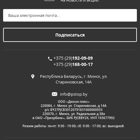
на новости и акции:
+375 (29)
192-09-09
+375 (29)
168-00-17
Республика Беларусь, г. Минск, ул.
Стариновская, 14А
info@pstop.by
ООО «Дюкон плюс»
220084, г. Минск ул. Стариновская, д.14А
р/с BY27PJCB30120791831000000933
220070, г. Минск, ул. Радиальная д.38а
в ОАО «Приорбанк», БИК PJCBBY2X, УНП 193677992
Режим работы: пн-пт: 9:00 - 19:00; сб: 9:00 - 17:00; вс: выходной.