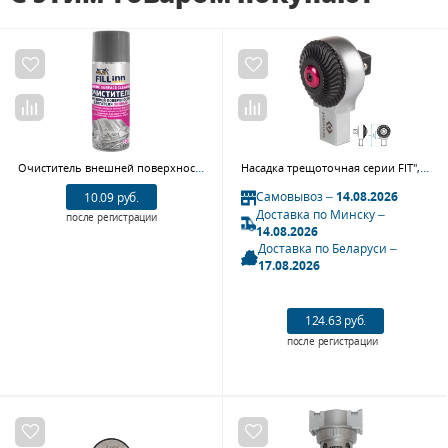
Очиститель внешней поверхности двигателя пенный FILL INN FL070
Насадка трещоточная серии FIT", 3/8"", 9х12 мм KING TONY 34503103R"""
Самовывоз –
14.08.2026
10.09 руб.
Доставка по Минску –
после регистрации
14.08.2026
Доставка по Беларуси –
17.08.2026
124.63 руб.
после регистрации