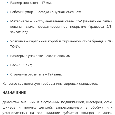
Размер под ключ – 17 мм;
Рабочий упор – насадка конусная, съёмная;
Материалы – инструментальная сталь Cr-V (захватные лапы),
кованая сталь, фосфатированное покрытие (траверса 2/3-
захватная);
Упаковка – картонный короб в фирменном стиле бренда KING
TONY;
Размеры в упаковке – 244×102×86 мм;
Вес – 1,557 кг;
Страна-изготовитель – Тайвань.
Качество соответствует требованиям мировых стандартов.
НАЗНАЧЕНИЕ
Демонтаж внешних и внутренних подшипников, шестерен, осей,
шкивов и прочих деталей, запрессованных в обойму или
установленных на вал. Наличие зубчатых шлицов на лапах