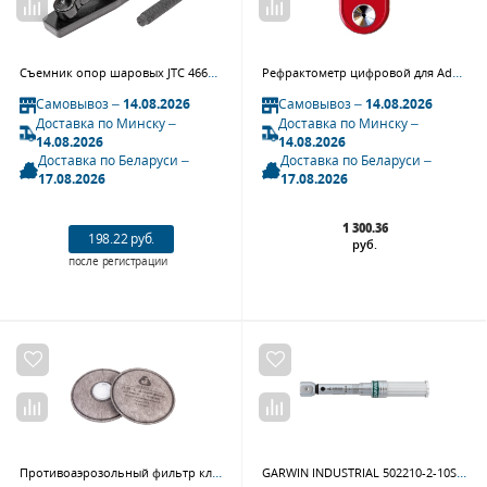
Съемник опор шаровых JTC 4661 (20 мм, рычажного типа)
Рефрактометр цифровой для AdBlue
Самовывоз –
14.08.2026
Самовывоз –
14.08.2026
Доставка по Минску –
Доставка по Минску –
14.08.2026
14.08.2026
Доставка по Беларуси –
Доставка по Беларуси –
17.08.2026
17.08.2026
1 300.36
198.22 руб.
руб.
после регистрации
Противоаэрозольный фильтр класса P3 R Jeta Safety 5521P3R
GARWIN INDUSTRIAL 502210-2-10S Динамометрический ключ 2-10 Нм, двухстороннего действия с разьемом под сменные насадки 9х12