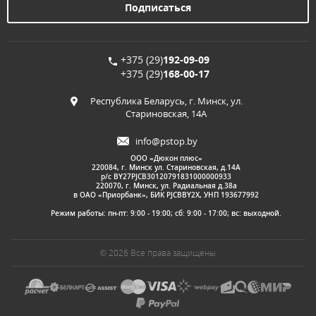
+375 (29)
192-09-09
+375 (29)
168-00-17
Республика Беларусь, г. Минск, ул.
Стариновская, 14А
info@pstop.by
ООО «Дюкон плюс»
220084, г. Минск ул. Стариновская, д.14А
р/с BY27PJCB30120791831000000933
220070, г. Минск, ул. Радиальная д.38а
в ОАО «Приорбанк», БИК PJCBBY2X, УНП 193677992
Режим работы: пн-пт: 9:00 - 19:00; сб: 9:00 - 17:00; вс: выходной.
© 2026 Все права защищены