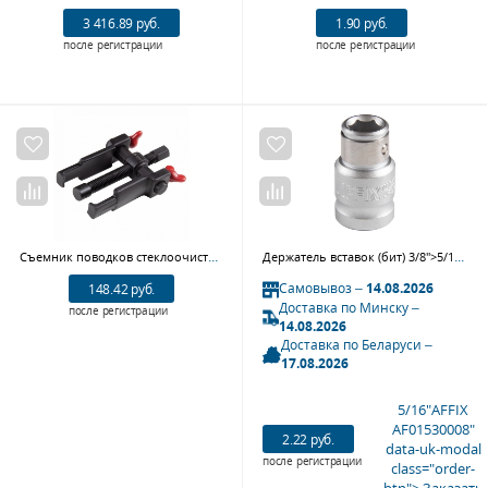
3 416.89 руб.
1.90 руб.
после регистрации
после регистрации
Съемник поводков стеклоочистителя 0-60 мм МАСТАК 107-10006
Держатель вставок (бит) 3/8">5/16"AFFIX AF01530008
Самовывоз –
14.08.2026
148.42 руб.
Доставка по Минску –
после регистрации
14.08.2026
Доставка по Беларуси –
17.08.2026
5/16"AFFIX
AF01530008"
2.22 руб.
data-uk-modal
после регистрации
class="order-
btn"> Заказать