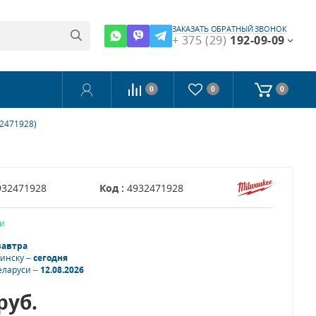
ЗАКАЗАТЬ ОБРАТНЫЙ ЗВОНОК
+ 375 (29)
192-09-09
0
0
0
32471928)
932471928
Код :
4932471928
и
завтра
Минску –
сегодня
еларуси –
12.08.2026
руб.