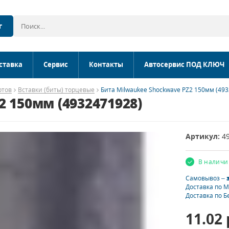
г
ставка
Сервис
Контакты
Автосервис ПОД КЛЮЧ
ртов
Вставки (биты) торцевые
Бита Milwaukee Shockwave PZ2 150мм (49
 150мм (4932471928)
Артикул:
4
В наличи
Самовывоз –
Доставка по 
Доставка по Б
11.02