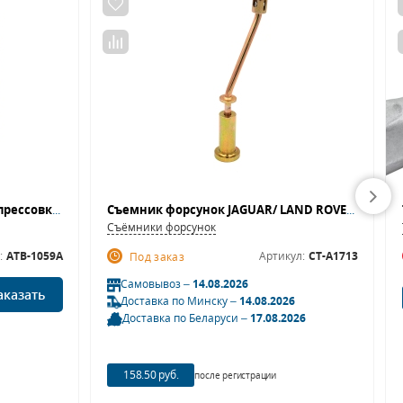
Licota ATB-1059A Набор для выпрессовки и запрессовки ступичных подшипников
Съемник форсунок JAGUAR/ LAND ROVER Car-Tool CT-A1713
Съёмники форсунок
:
ATB-1059A
Артикул:
CT-A1713
Под заказ
Самовывоз –
14.08.2026
аказать
Доставка по Минску –
14.08.2026
Доставка по Беларуси –
17.08.2026
158.50 руб.
после регистрации