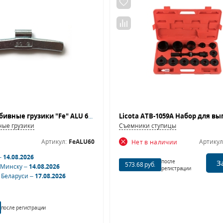
Стальные набивные грузики "Fe" ALU 60 (50шт/кор.)
ные грузики
Съемники ступицы
Артикул:
FeALU60
Артикул
Нет в наличии
–
14.08.2026
после
З
573.68 руб.
 Минску –
14.08.2026
регистрации
 Беларуси –
17.08.2026
после регистрации