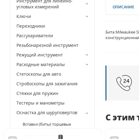
Инструмент для линейно-
угловых измерений
ОПИСАНИЕ
Ключи
Переходники
Бита Milwaukee 
Рассухариватели
конструкционная
Резьбонарезной инструмент
Режущий инструмент
Расходные материалы
Стетоскопы для авто
Стробоскопы для зажигания
Стяжки для пружин
Тестеры и манометры
Оснастка для шуруповертов
С этим
Вставки (биты) торцевые
Держатели вставок (бит)