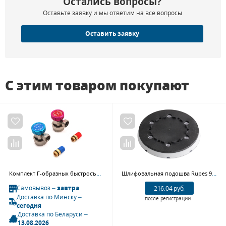
Остались вопросы?
Оставьте заявку и мы ответим на все вопросы
Оставить заявку
С этим товаром покупают
Комплект Г-образных быстросъемных адаптеров (с доп. штуцерами) Car-Tool CT-M1006
Шлифовальная подошва Rupes 981.089 для RUPES LК 900E
Самовывоз –
завтра
216.04 руб.
Доставка по Минску –
после регистрации
сегодня
Доставка по Беларуси –
13.08.2026